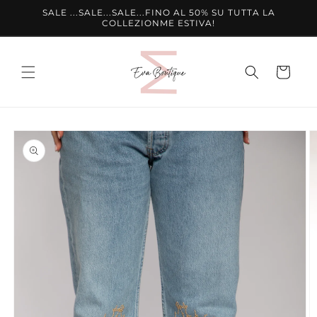
Vai
SALE ...SALE...SALE...FINO AL 50% SU TUTTA LA
direttamente
COLLEZIONME ESTIVA!
ai contenuti
Carrello
Passa alle
informazioni
sul prodotto