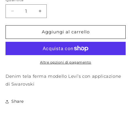
disponibile
Diminuisci
Aumenta
quantità
quantità
per
per
5
5
Aggiungi al carrello
Progress.
Progress.
Denim
Denim
con
con
Swarovski-
Swarovski-
70%
70%
Altre opzioni di pagamento
Denim tela ferma modello Levi’s con applicazione
di Swarovski
Share