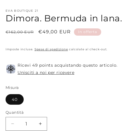
1
in
EVA BOUTIQUE 21
finestra
Dimora. Bermuda in lana.
modale
Prezzo
Prezzo
€49,00 EUR
€162,00 EUR
In offerta
di
scontato
listino
Imposte incluse.
Spese di spedizione
calcolate al check-out.
Ricevi 49 points acquistando questo articolo.
Unisciti a noi per ricevere
Misura
40
Quantità
Diminuisci
Aumenta