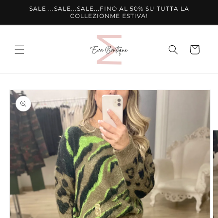
Vai
SALE ...SALE...SALE...FINO AL 50% SU TUTTA LA
direttamente
COLLEZIONME ESTIVA!
ai contenuti
Carrello
Passa alle
informazioni
sul prodotto