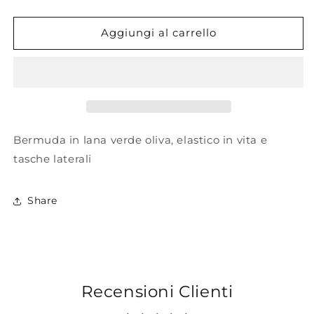
quantità
quantità
per
per
Dimora.
Dimora.
Aggiungi al carrello
Bermuda
Bermuda
in
in
lana.
lana.
Bermuda in lana verde oliva, elastico in vita e
tasche laterali
Share
Recensioni Clienti