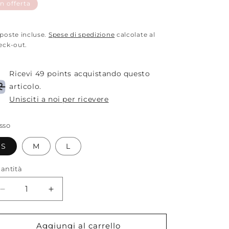
i
scontato
In offerta
stino
poste incluse.
Spese di spedizione
calcolate al
eck-out.
Ricevi 49 points acquistando questo
articolo.
Unisciti a noi per ricevere
sso
S
M
L
antità
Diminuisci
Aumenta
quantità
quantità
per
per
Front
Front
Aggiungi al carrello