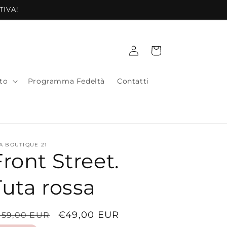
TIVA!
Accedi
Carrello
to
Programma Fedeltà
Contatti
A BOUTIQUE 21
Front Street.
Tuta rossa
rezzo
Prezzo
€49,00 EUR
159,00 EUR