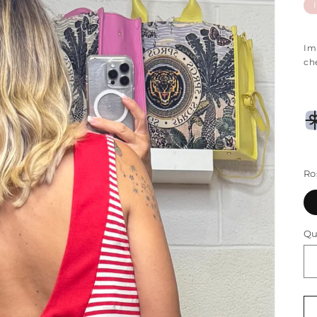
d
li
Im
ch
Ro
Qu