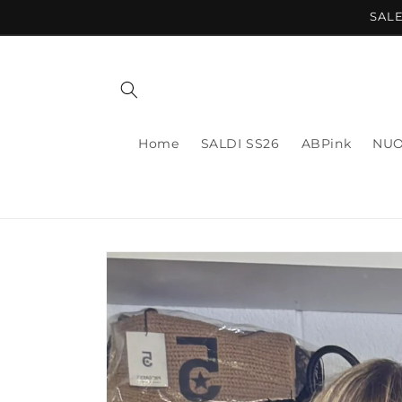
Vai
SALE
direttamente
ai contenuti
Home
SALDI SS26
ABPink
NUO
Passa alle
informazioni
sul prodotto