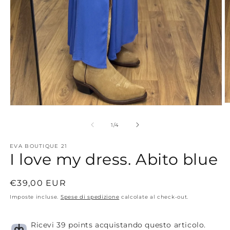
A
Apri
c
contenuti
m
multimediali
su
1
/
4
2
1
in
in
fi
EVA BOUTIQUE 21
finestra
m
I love my dress. Abito blue
modale
Prezzo
€39,00 EUR
di
Imposte incluse.
Spese di spedizione
calcolate al check-out.
listino
Ricevi 39 points acquistando questo articolo.