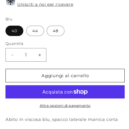
Unisciti a noi per ricevere
Blu
40
44
48
Quantità
Diminuisci
Aumenta
quantità
quantità
per
per
I
I
Aggiungi al carrello
love
love
my
my
dress.
dress.
Abito
Abito
blue
blue
Altre opzioni di pagamento
Abito in viscosa blu, spacco laterale manica corta