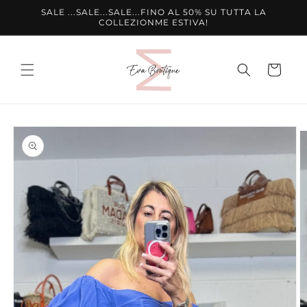
Vai
SALE ...SALE...SALE...FINO AL 50% SU TUTTA LA
direttamente
COLLEZIONME ESTIVA!
ai contenuti
Carrello
Passa alle
informazioni
sul prodotto