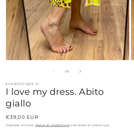
Apri
A
contenuti
c
multimediali
m
su
1
/
5
1
2
in
in
EVA BOUTIQUE 21
finestra
fi
I love my dress. Abito
modale
m
giallo
Prezzo
€39,00 EUR
di
Imposte incluse.
Spese di spedizione
calcolate al check-out.
listino