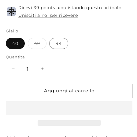
Ricevi 39 points acquistando questo articolo.
Unisciti a noi per ricevere
Giallo
Variante
40
42
44
esaurita
o
non
Quantità
disponibile
Diminuisci
Aumenta
quantità
quantità
per
per
I
I
Aggiungi al carrello
love
love
my
my
dress.
dress.
Abito
Abito
giallo
giallo