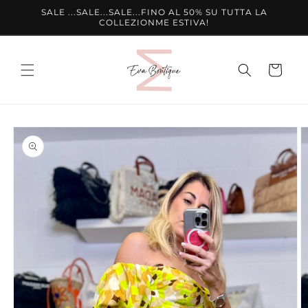
Vai
SALE ...SALE...SALE...FINO AL 50% SU TUTTA LA
direttamente
COLLEZIONME ESTIVA!
ai contenuti
Carrello
Passa alle
informazioni
sul prodotto