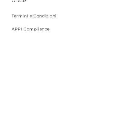
GDPR
Termini e Condizioni
APPI Compliance
CCPA Compliance
GDPR Compliance
Facebook
Instagram
Metodi
di
pagamento
© 2026,
Eva Boutique 21
Informativa sui rimborsi