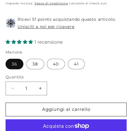
Imposte incluse.
Spese di spedizione
calcolate al check-out.
Ricevi 51 points acquistando questo articolo.
Unisciti a noi per ricevere
1 recensione
Marrone
36
38
40
41
Quantità
Diminuisci
Aumenta
quantità
quantità
per
per
Lagoa.
Lagoa.
Aggiungi al carrello
Sandalo
Sandalo
marrone
marrone