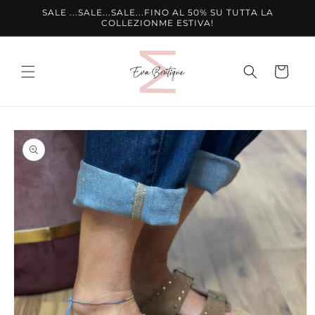
Vai
SALE ...SALE...SALE...FINO AL 50% SU TUTTA LA
direttamente
COLLEZIONME ESTIVA!
ai contenuti
Carrello
Passa alle
informazioni
sul prodotto