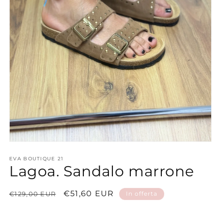
Apri
contenuti
multimediali
EVA BOUTIQUE 21
Lagoa. Sandalo marrone
1
in
finestra
modale
Prezzo
Prezzo
€51,60 EUR
€129,00 EUR
In offerta
di
scontato
listino