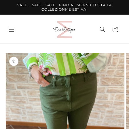
Vai
SALE ...SALE...SALE...FINO AL 50% SU TUTTA LA
direttamente
COLLEZIONME ESTIVA!
ai contenuti
Carrello
Passa alle
informazioni
sul prodotto