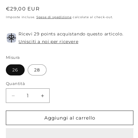
Prezzo
€29,00 EUR
di
Imposte incluse.
Spese di spedizione
calcolate al check-out.
listino
Ricevi 29 points acquistando questo articolo.
Unisciti a noi per ricevere
Misura
26
28
Quantità
Diminuisci
Aumenta
quantità
quantità
per
per
Semicouture.
Semicouture.
Aggiungi al carrello
Jeans
Jeans
verde
verde
vita
vita